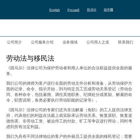
한국어
在中國
English
Русский
公司简介
公司服务介绍
业务领域
公司用人之道
联系我们
劳动法与移民法
《因马尔》法律公司为保护劳动者和用人单位的合法权益提供全面的服
务。
我们公司的律师为客户进行全面的劳动文件分析和准备，从劳动保护方
面的记录、命令、指示开始，到与特定员工完成劳动关系登记（劳动合
同、各种命令，包括雇佣、调任其他职务、纪律处分或奖励、解雇的命
令，职责说明，各类必要执行劳动职能的记录等）。
《因马尔》法律公司的专家们还为非法解雇（免职）的工人提供法律支
持，代表他们的利益在法庭上就实际承认劳动关系、恢复原职、恢复道
德伤害、非劳动工资、被迫停工的付款、旷工等争议进行辩论，同时考
虑到所有法定利益。
我们为具有不同法律地位的客户的外籍员工提供全面的移民登记：需要