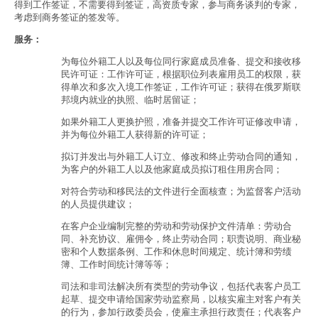
得到工作签证，不需要得到签证，高资质专家，参与商务谈判的专家，
考虑到商务签证的签发等。
服务：
为每位外籍工人以及每位同行家庭成员准备、提交和接收移
民许可证：工作许可证，根据职位列表雇用员工的权限，获
得单次和多次入境工作签证，工作许可证；获得在俄罗斯联
邦境内就业的执照、临时居留证；
如果外籍工人更换护照，准备并提交工作许可证修改申请，
并为每位外籍工人获得新的许可证；
拟订并发出与外籍工人订立、修改和终止劳动合同的通知，
为客户的外籍工人以及他家庭成员拟订租住用房合同；
对符合劳动和移民法的文件进行全面核查；为监督客户活动
的人员提供建议；
在客户企业编制完整的劳动和劳动保护文件清单：劳动合
同、补充协议、雇佣令，终止劳动合同；职责说明、商业秘
密和个人数据条例、工作和休息时间规定、统计簿和劳绩
簿、工作时间统计簿等等；
司法和非司法解决所有类型的劳动争议，包括代表客户员工
起草、提交申请给国家劳动监察局，以核实雇主对客户有关
的行为，参加行政委员会，使雇主承担行政责任；代表客户